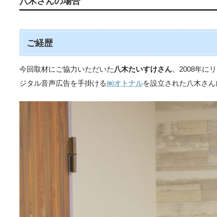
八木さんの場合
ご経歴
今回取材にご協力いただいた
八木たいすけさん
。2008年
ジタル音声広告を手掛ける
㈱オトナル
を設立された八木さん