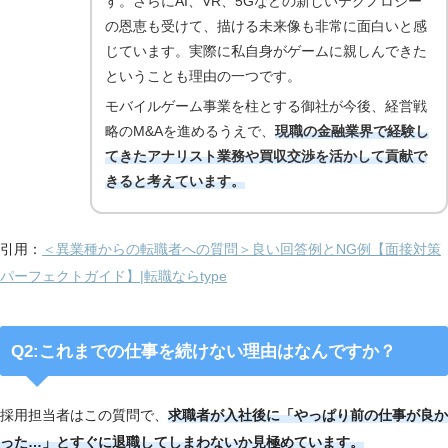
す。さらにAI、VR、5Gなどの新しいテクノロジー
の恩恵も受けて、描ける未来像も非常に面白いと感
じています。実際に私自身がゲームに親しんできた
ということも理由の一つです。
モバイルゲーム事業を柱とする御社が今後、経営戦
略のM&Aを進めるうえで、
現職の金融業界で経験し
てきたアナリスト業務や買収交渉を活かして貢献で
きると考えています。
引用：
＜異業種からの転職者への質問＞良い回答例とNG例【面接対策
パーフェクトガイド】|転職ならtype
Q2:これまでの仕事を続けない理由はなんですか？
採用担当者はこの質問で、
求職者が入社後に「やっぱり前の仕事が良か
った…」とすぐに退職してしまわないか見極めています。