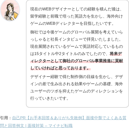
現在のWEBデザイナーとしての経験を積んだ後は、
留学経験と前職で培った英語力を生かし、海外向け
ゲームのWEBディレクターを目指したいです。
御社では今後ゲームのグローバル展開を考えていら
っしゃると社長インタビューで拝見いたしました。
現在展開されているゲームで英語対応しているもの
は15タイトル中2タイトルのみでしたので、
将来デ
ィレクターとして御社のグローバル事業推進に貢献
していければと思っております。
デザイナー経験で得た制作側の目線を生かし、デザ
インの差で生み出される効果やゲームの基礎、海外
ユーザーのツボを抑えたゲームのディレクションを
行っていきたいです。
引用：
自己PR【お手本回答＆ありがち失敗例】面接中盤でよくある質
問と回答例文 | 面接対策 – マイナビ転職