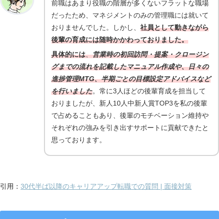
前職はあまり役職の階層が多くないフラットな職場
だったため、マネジメントのみの管理職には就いて
おりませんでした。しかし、
社員として動きながら
後輩の育成には随時かかわっておりました。
具体的には
、
営業時の初回訪問・提案・クロージン
グまでの流れを記載したマニュアル作成や、日々の
進捗管理MTG、半期ごとの目標設定アドバイスなど
を行いました
。常に3人ほどの後輩育成を担当して
おりましたが、新人10人中新人賞TOP3を私の後輩
で占めることもあり、後輩のモチベーション維持や
それぞれの強みを引き出すサポートに貢献できたと
思っております。
引用：
30代半ば以降のキャリアアップ転職での質問 | 面接対策