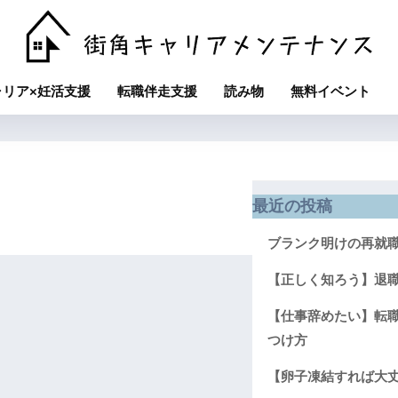
ャリア×妊活支援
転職伴走支援
読み物
無料イベント
最近の投稿
ブランク明けの再就
【正しく知ろう】退
【仕事辞めたい】転職
つけ方
【卵子凍結すれば大丈